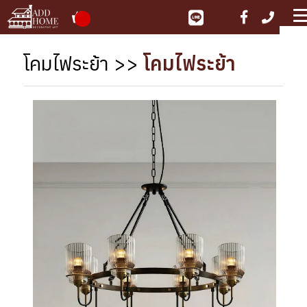
ME
โคมไฟระย้า
>>
โคมไฟระย้า