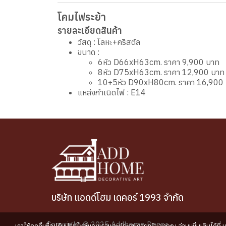
โคมไฟระย้า
รายละเอียดสินค้า
วัสดุ : โลหะ+คริสตัล
ขนาด :
6หัว D66xH63cm. ราคา 9,900 บาท
8หัว D75xH63cm. ราคา 12,900 บาท
10+5หัว D90xH80cm. ราคา 16,900
แหล่งกำเนิดไฟ : E14
บริษัท แอดด์โฮม เดคอร์ 1993 จำกัด
Copyright © 2025 Addhome Decor