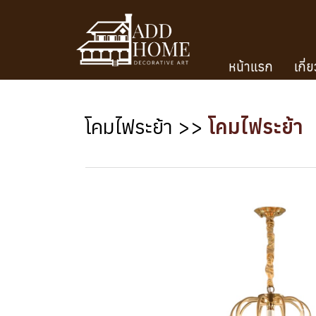
หน้าแรก
เกี่
โคมไฟระย้า
>>
โคมไฟระย้า