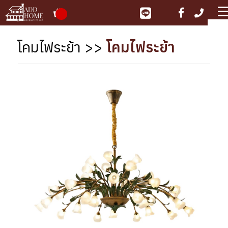
ME
โคมไฟระย้า
>>
โคมไฟระย้า